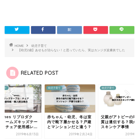
HOME
幼児子育て
【幼児2歳】あせもが治らない！と思っていたら、実はカンジダ皮膚炎でした
RELATED POST
子育て
幼児子育て
幼児子育て
ames リプロダク
赤ちゃん・幼児、冬は室
父親がアトピーの場
】イームズキッズテー
内で靴下履かせる？戸建
質は遺伝する？我が
ル・チェア使用感レ...
とマンションだと違う？
スキンケア事情
2019年6月13日
2019年2月24日
2019年