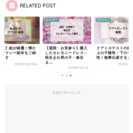
RELATED POST
子育て
幼児子育て
幼児子育て
絶版】絵が綺麗！懐か
【退院・お宮参り】購入
クアトロテストの
のピクシー絵本をご紹
したセレモニードレス～
上の子陰性・下の子
します
秋生まれ男の子・春生
性！無事出産するま
ま...
2019年10月19日
2019年4
2019年7月2日
スポンサーリンク