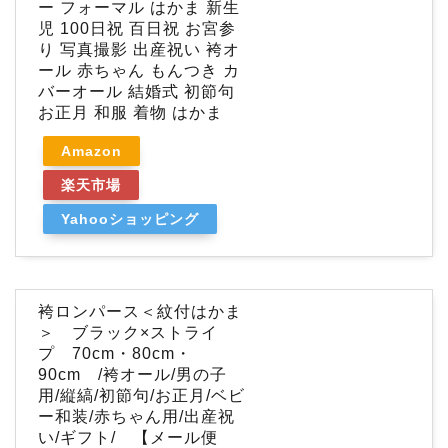
ー フォーマル はかま 新生
児 100日祝 百日祝 お宮参
り 写真撮影 出産祝い 袴オ
ール 赤ちゃん もんつき カ
バーオール 結婚式 初節句
お正月 和服 着物 はかま
Amazon
楽天市場
Yahooショッピング
袴ロンパース＜紋付はかま
＞ ブラック×ストライ
プ 70cm・80cm・
90cm /袴オール/男の子
用/縦縞/初節句/お正月/ベビ
ー和装/赤ちゃん用/出産祝
い/ギフト/ 【メール便