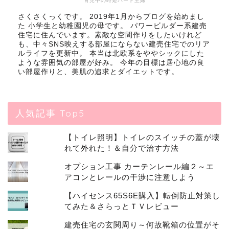
育児中の時短パート主婦
さくさくっくです。 2019年1月からブログを始めまし
た 小学生と幼稚園児の母です。 パワービルダー系建売
住宅に住んでいます。素敵な空間作りをしたいけれど
も、中々SNS映えする部屋にならない建売住宅でのリア
ルライフを更新中。 本当は北欧系をややシックにした
ような雰囲気の部屋が好み。 今年の目標は居心地の良
い部屋作りと、美肌の追求とダイエットです。
人気記事 Top5
【トイレ照明】トイレのスイッチの蓋が壊
れて外れた！＆自分で治す方法
オプション工事 カーテンレール編２～エ
アコンとレールの干渉に注意しよう
【ハイセンス65S6E購入】転倒防止対策し
てみた＆さらっとＴＶレビュー
建売住宅の玄関周り～何故靴箱の位置がそ