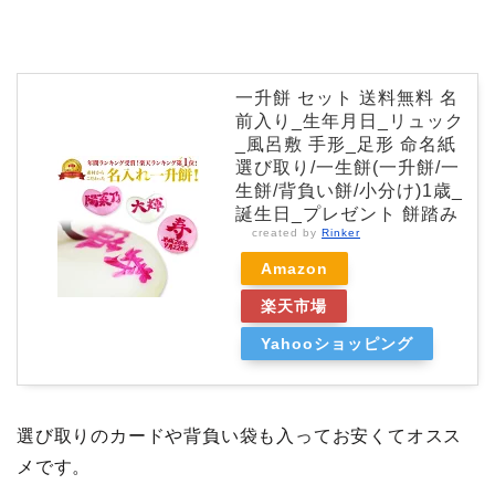
一升餅 セット 送料無料 名
前入り_生年月日_リュック
_風呂敷 手形_足形 命名紙
選び取り/一生餅(一升餅/一
生餅/背負い餅/小分け)1歳_
誕生日_プレゼント 餅踏み
created by
Rinker
Amazon
楽天市場
Yahooショッピング
選び取りのカードや背負い袋も入ってお安くてオスス
メです。