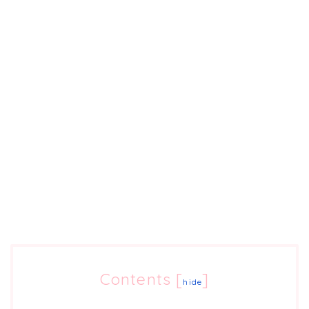
Contents
[
]
hide