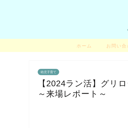
ホーム
お問い合
幼児子育て
【2024ラン活】グリローズ
～来場レポート～