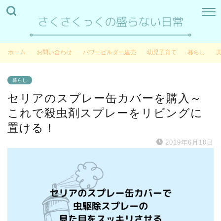
ホーム
お問い合わせ
パワービルダー建売
幼児子育て
暮らし
暮らし
セリアのスプレー缶カバーを購入～
これで殺虫剤スプレーをリビングに
置ける！
2019年6月10日