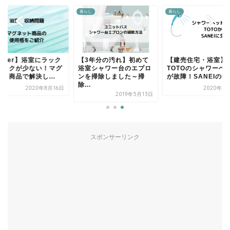
し
暮らし
暮らし
3年分の汚れ】初めて
【建売住宅・浴室】
【tower】浴室にラ
室シャワー台のエプロ
TOTOのシャワーヘッド
やフックが少ない！
を掃除しました～掃
が故障！SANEIのRA...
ネット商品で解決し..
.
2020年7月17日
2020年8
2019年5月13日
スポンサーリンク