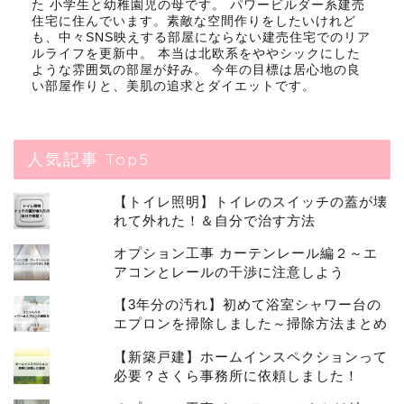
た 小学生と幼稚園児の母です。 パワービルダー系建売
住宅に住んでいます。素敵な空間作りをしたいけれど
も、中々SNS映えする部屋にならない建売住宅でのリア
ルライフを更新中。 本当は北欧系をややシックにした
ような雰囲気の部屋が好み。 今年の目標は居心地の良
い部屋作りと、美肌の追求とダイエットです。
人気記事 Top5
【トイレ照明】トイレのスイッチの蓋が壊
れて外れた！＆自分で治す方法
オプション工事 カーテンレール編２～エ
アコンとレールの干渉に注意しよう
【3年分の汚れ】初めて浴室シャワー台の
エプロンを掃除しました～掃除方法まとめ
【新築戸建】ホームインスペクションって
必要？さくら事務所に依頼しました！