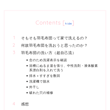
Contents
[
]
hide
そもそも羽毛布団って家で洗えるの？
何故羽毛布団を洗おうと思ったのか？
羽毛布団の洗い方（超自己流）
念のため洗濯表示を確認
浴槽にぬるま湯を張り、中性洗剤・液体酸素
系漂白剤を入れて洗う
排水＋すすぎを数回
洗濯機で脱水
外干し
破れた穴の補修
感想